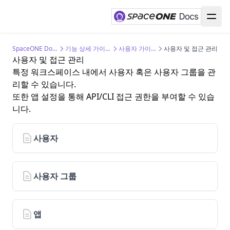
IP 접근제어
공지사항 관리
전체 자원 확인
전체 비용 관리
cfctl 설정
선행 작업
Assume Role 방식
CSP 계약 비용 수집을 위한 계정 설정
SpaceONE에 Azure 연동하기
Google Cloud 계정 설정
워크스페이스 휴면 정책 설정
서비스 어카운트 관리
전체 비용 분석
감사
cfctl init
Inventory 플러그인
CSE/EA 계약 비용 수집을 위한 계정 설정
자원 수집을 위한 권한 설정
SpaceONE에 Google Cloud 연동하기
도메인 설정
워크스페이스별 예산 관리
개인정보 관리
대시보드 관리
cfctl init proxy
Inventory 플러그인 개발
클라우드 자원 수집을 위한 계정 설정
다수의 프로젝트 관리를 위한 설정
Google Cloud 계정 자동 동기화
SpaceONE Docs
기능 상세 가이드
사용자 가이드
사용자 및 접근 관리
사용자 및 접근 관리
비밀번호 만료 정책
비용 리포트 관리
로그
대시보드 범위 설정
Inventory 플러그인 등록
구독 계정별 직접 등록
스크립트 자동화 연동
Google Cloud 자원 및 비용 탐색
특정 워크스페이스 내에서 사용자 혹은 사용자 그룹을 관
데이터 소스 관리
마스킹
대시보드 공유
Trusting 관계 설정을 통한 등록
웹 수동 연동
Billing 연동 설정
리할 수 있습니다.
또한 앱 설정을 통해 API/CLI 접근 권한을 부여할 수 있습
환율 설정
Google Cloud Billing export 설정
Alert 연동 설정
니다.
이상 비용 탐지 설정
Google Cloud BigQuery 설정
Google Cloud 웹훅 연동 설정
사용자
사용자 그룹
앱