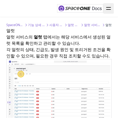
역할 관리
글로벌 북마크 관리
전체 자원 관리
cfctl 설치
플러그인
Access Key 방식
SpaceONE에 AWS 연동하기
Azure 계정 설정
Google Cloud
IP 접근제어
공지사항 관리
전체 자원 확인
전체 비용 관리
cfctl 설정
선행 작업
Assume Role 방식
CSP 계약 비용 수집을 위한 계정 설정
SpaceONE에 Azure 연동하기
Google Cloud 계정 설정
워크스페이스 휴면 정책 설정
서비스 어카운트 관리
전체 비용 분석
감사
cfctl init
Inventory 플러그인
CSE/EA 계약 비용 수집을 위한 계정 설정
자원 수집을 위한 권한 설정
SpaceONE에 Google Cloud 연동하기
SpaceONE Docs
기능 상세 가이드
사용자 가이드
얼럿 매니저
얼럿 서비스 관리
얼럿
도메인 설정
워크스페이스별 예산 관리
개인정보 관리
대시보드 관리
cfctl init proxy
Inventory 플러그인 개발
클라우드 자원 수집을 위한 계정 설정
다수의 프로젝트 관리를 위한 설정
Google Cloud 계정 자동 동기화
얼럿
비밀번호 만료 정책
비용 리포트 관리
로그
대시보드 범위 설정
Inventory 플러그인 등록
구독 계정별 직접 등록
스크립트 자동화 연동
Google Cloud 자원 및 비용 탐색
얼럿 서비스의
얼럿
탭에서는 해당 서비스에서 생성된 얼
럿 목록을 확인하고 관리할 수 있습니다.
데이터 소스 관리
마스킹
대시보드 공유
Trusting 관계 설정을 통한 등록
웹 수동 연동
Billing 연동 설정
각 얼럿의 상태, 긴급도, 발생 원인 및 트리거된 조건을 확
환율 설정
Google Cloud Billing export 설정
Alert 연동 설정
인할 수 있으며, 필요한 경우 직접 조치할 수도 있습니다.
이상 비용 탐지 설정
Google Cloud BigQuery 설정
Google Cloud 웹훅 연동 설정