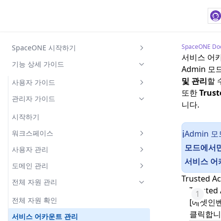
SpaceONE Do
SpaceONE 시작하기
서비스 어
기본 화면 구성
기능 상세 가이드
Admin 
로그인 설정
및 관리
할 
사용자 가이드
또한
Trus
권한 체계 및 역할(Role)
시작하기
관리자 가이드
니다.
홈
시작하기
대시보드
워크스페이스
Admin 
ℹ️
모드에서만
대시보드 권한
프로젝트
워크스페이스 관리
사용자 관리
서비스 어
대시보드 생성 및 관리
프로젝트 생성 및 관리
에셋 인벤토리
워크스페이스 그룹
사용자 초대 및 관리
도메인 관리
Trusted 
대시보드 생성
위젯 생성
프로젝트 멤버 관리
클라우드 서비스
비용 관리
역할 관리
글로벌 북마크 관리
전체 자원 관리
Truste
대시보드 공유
데이터 테이블 생성
클라우드 서비스 목록 조회
서버
비용 분석
얼럿 매니저
IP 접근제어
공지사항 관리
전체 자원 확인
[에셋인벤
대시보드 폴더
위젯 옵션 설정
클라우드 서비스 상세
보안
예산
얼럿 서비스 생성
사용자 및 접근 관리
클릭합니
워크스페이스 휴면 정책 설정
서비스 어카운트 관리