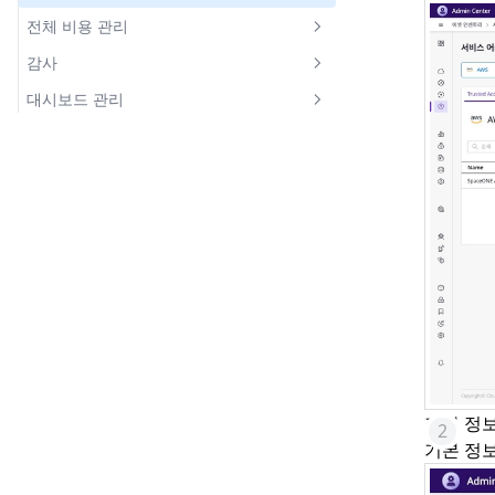
클라우드 서비스 자원 상세
메트릭 분석
비용 리포트
얼럿 서비스 관리
사용자
마이페이지
도메인 설정
전체 비용 관리
컬렉터
전체 요약
얼럿 생성 및 조회
사용자 그룹
계정 & 프로필
사용자 편의 기능
비밀번호 만료 정책
전체 비용 분석
감사
컬렉터 생성
서비스 어카운트
얼럿
앱
알림 채널
커스텀 테이블
워크스페이스별 예산 관리
개인정보 관리
대시보드 관리
데이터 수집
프로바이더별 수집 서비스
웹훅
엑셀 내보내기
비용 리포트 관리
로그
대시보드 범위 설정
컬렉터 목록 및 상세
AWS
알림
고급 검색
데이터 소스 관리
마스킹
대시보드 공유
Azure
설정
환율 설정
Google Cloud
이상 비용 탐지 설정
기본 정
기본 정